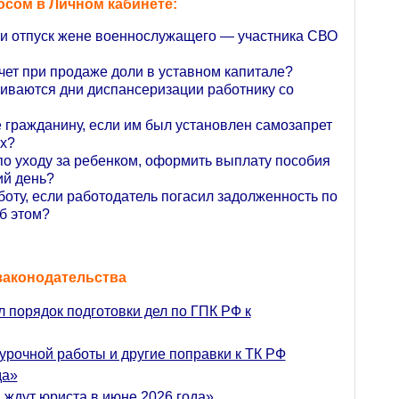
осом в Личном кабинете:
ти отпуск жене военнослужащего — участника СВО
ет при продаже доли в уставном капитале?
чиваются дни диспансеризации работнику со
е гражданину, если им был установлен самозапрет
ах?
 по уходу за ребенком, оформить выплату пособия
ий день?
боту, если работодатель погасил задолженность по
б этом?
законодательства
 порядок подготовки дел по ГПК РФ к
урочной работы и другие поправки к ТК РФ
да»
 ждут юриста в июне 2026 года»