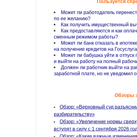
Пользуется спр
Может ли работодатель перенес
по ее желанию?
Как получить имущественный выч
Как предоставляются и как опла
сменным режимом работы?
Может ли банк отказать в ипотек
на получение кредитов на Госуслуг
Может ли бабушка уйти в отпуск
и выйти на работу на полный рабоч
Должен ли работник выйти на ра
заработной плате, но не уведомил о
Обзоры 
Обзор: «Верховный суд разъяснил
разбирательству»
Обзор: «Увеличение нормы сверх
вступят в силу с 1 сентября 2026 го
Обзор: «Какие важные изменения