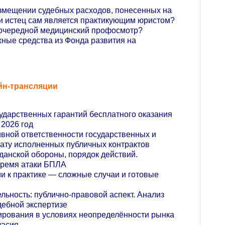
возмещении судебных расходов, понесенных на
ли истец сам является практикующим юристом?
неочередной медицинский профосмотр?
ные средства из Фонда развития на
йн-трансляции
ударственных гарантий бесплатного оказания
2026 год
вной ответственности государственных и
лату исполненных публичных контрактов
анской обороны, порядок действий.
время атаки БПЛА
ии к практике — сложные случаи и готовые
льность: публично-правовой аспект. Анализ
дебной экспертизе
ирования в условиях неопределённости рынка
гласия