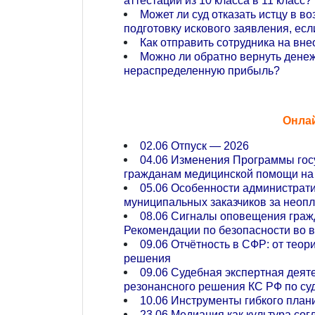
аттестации из 10 класса в 11 класс?
Может ли суд отказать истцу в 
подготовку искового заявления, ес
Как отправить сотрудника на в
Можно ли обратно вернуть денеж
нераспределенную прибыль?
Онла
02.06 Отпуск — 2026
04.06 Изменения Программы гос
гражданам медицинской помощи на 
05.06 Особенности администрати
муниципальных заказчиков за неоп
08.06 Сигналы оповещения гражд
Рекомендации по безопасности во 
09.06 Отчётность в СФР: от теор
решения
09.06 Судебная экспертная деяте
резонансного решения КС РФ по су
10.06 Инструменты гибкого план
23.06 Медиация как культура со