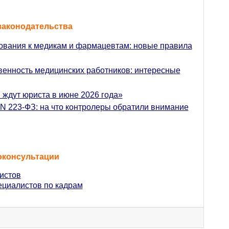
законодательства
ования к медикам и фармацевтам: новые правила
венность медицинских работников: интересные
 ждут юриста в июне 2026 года»
 N 223-ФЗ: на что контролеры обратили внимание
оконсультации
истов
ециалистов по кадрам