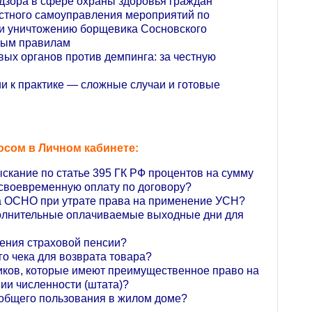
адзора в сфере охраны здоровья граждан
естного самоуправления мероприятий по
и уничтожению борщевика Сосновского
овым правилам
вых органов против демпинга: за честную
ии к практике — сложные случаи и готовые
осом в Личном кабинете:
кание по статье 395 ГК РФ процентов на сумму
несвоевременную оплату по договору?
на ОСНО при утрате права на применение УСН?
полнительные оплачиваемые выходные дни для
чения страховой пенсии?
го чека для возврата товара?
иков, которые имеют преимущественное право на
ии численности (штата)?
 общего пользования в жилом доме?