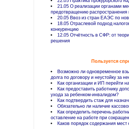
22.05 Практика прокурорского н
21.05 О реализации органами м
предотвращению распространения 
20.05 Ввоз из стран ЕАЭС по н
18.05 Отраслевой подход налого
конкуренцию
12.05 Отчётность в СФР: от теор
решения
Пользуется спр
Возможно ли одновременное взыс
долга по договору и неустойку за 
Как организации и ИП перейти 
Как предоставить работнику до
ухода за ребенком-инвалидом?
Как подтвердить стаж для назна
Обязательно ли наличие кассово
Как определить перечень работн
оставление на работе при сокращен
Каков порядок содержания мест