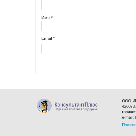
Имя
*
Email
*
ООО ИЦ
426073,
горяча
e-mail:
Полити