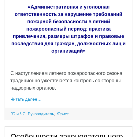
«Административная
и
уголовная
ответственность
за
нарушение
требований
пожарной
безопасности
в
летний
пожароопасный
период:
практика
привлечения,
размеры
штрафов
и
правовые
последствия
для
граждан,
должностных
лиц
и
организаций»
С
наступлением
летнего
пожароопасного
сезона
традиционно
ужесточается
контроль
со
стороны
надзорных
органов.
Читать далее…
ГО и ЧС
,
Руководитель
,
Юрист
Особенности законодательного